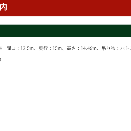
内
.84 間口：12.5m、奥行：15m、高さ：14.46m、吊り物：バト
0