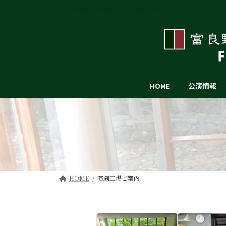
コ
ナ
ふらの演劇工房は全国初の公設民営劇場です。
ン
ビ
テ
ゲ
ン
ー
ツ
シ
へ
ョ
ス
ン
HOME
公演情報
キ
に
ッ
移
プ
動
HOME
演劇工場ご案内