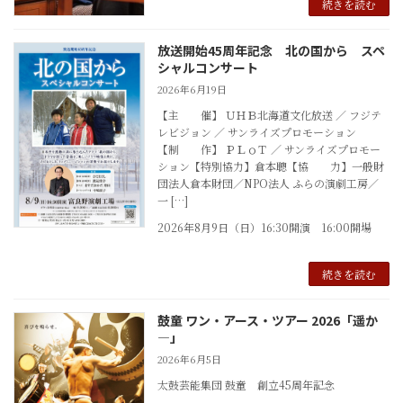
続きを読む
放送開始45周年記念 北の国から スペ
シャルコンサート
2026年6月19日
【主 催】 ＵＨＢ北海道文化放送 ／ フジテ
レビジョン ／ サンライズプロモーション
【制 作】 ＰＬｏＴ ／ サンライズプロモー
ション【特別協力】倉本聰【協 力】一般財
団法人倉本財団／NPO法人 ふらの演劇工房／
一 […]
2026年8月9日（日）16:30開演 16:00開場
続きを読む
鼓童 ワン・アース・ツアー 2026「遥か
―」
2026年6月5日
太鼓芸能集団 鼓童 創立45周年記念