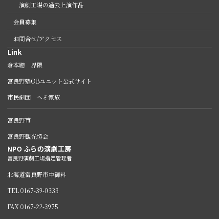
演劇工場の過去上演作品
会員募集
お問合せ/アクセス
Link
倉本聰 界隈
富良野塾OBユニット公式サイト
市民劇団 へそ家族
富良野市
富良野観光協会
NPO ふらの演劇工房
富良野演劇工場指定管理者
北海道富良野市中御料
TEL 0167-39-0333
FAX 0167-22-3975