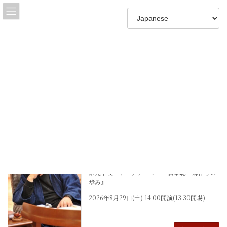
コ
ナ
ン
ビ
テ
ゲ
ン
ー
ツ
シ
へ
ョ
公演情報
ス
ン
キ
に
ッ
移
プ
動
HOME
公演情報
富良野やすらぎの刻 倉本聰プライベー
トライブラリー
2026年7月26日
第九十夜 トークテーマ 『倉本聰 森作りの
歩み』
2026年8月29日(土) 14:00開演(13:30開場)