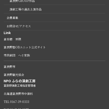
富良野GROUP作品
演劇工場の過去上演作品
会員募集
お問合せ/アクセス
Link
倉本聰 界隈
富良野塾OBユニット公式サイト
市民劇団 へそ家族
富良野市
富良野観光協会
NPO ふらの演劇工房
富良野演劇工場指定管理者
北海道富良野市中御料
TEL 0167-39-0333