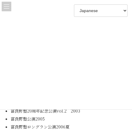
コ
ナ
ン
ビ
テ
ゲ
ン
ー
ツ
シ
へ
ョ
富良野GROUP作品
ス
ン
キ
に
ッ
移
プ
動
HOME
富良野GROUP作品
地球、光りなさい！
地球、光りなさい！
作・演出 倉本聰
富良野塾実験舞台第二弾2002秋
富良野塾20周年記念公演vol.2 2003
富良野塾公演2005
富良野塾ロングラン公演2006夏