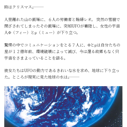
時はクリスマス―――。
人里離れた山の飯場に、６人の労働者と賄婦レオ。 突然の雪崩で
閉ざされてしまったその飯場に、突如UFOが着陸し、女性の宇宙
人Φ（フィー）とμ（ミュー）が下り立つ。
驚愕の中でコミュニケーションをとる７人に、Φとμは自分たちの
星が１２億年前、環境破壊によって滅び、今は還る故郷もなく只
宇宙をさまよっていることを語る。
彼女たちはUFOの動力であるきれいな水を求め、地球に下り立っ
た。ところが現実に見た地球の水は―――。